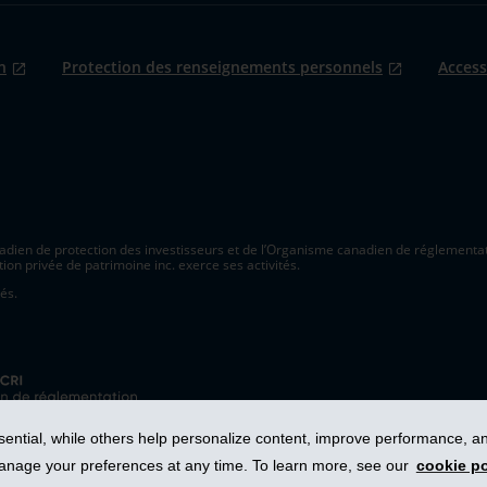
n
Protection des renseignements personnels
Access
adien de protection des investisseurs et de l’Organisme canadien de réglementat
n privée de patrimoine inc. exerce ses activités.
és.
r
ntial, while others help personalize content, improve performance, and
manage your preferences at any time. To learn more, see our
cookie po