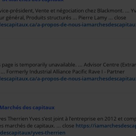
 vice-président, Vente et négociation chez Blackmont. ... Yv
 général, Produits structurés ... Pierre Lamy ... close
descapitaux.ca/a-propos-de-nous-iamarchesdescapitau
s page is temporarily unavailable. ... Advisor Centre (Extra
.. Formerly Industrial Alliance Pacific Rave I - Partner
descapitaux.ca/a-propos-de-nous-iamarchesdescapitau
 Marchés des capitaux
s Therrien Yves s’est joint à l’entreprise en 2012 et com
s marchés de capitaux. ... close
https://iamarchesdesca
descapitaux/yves-therrien