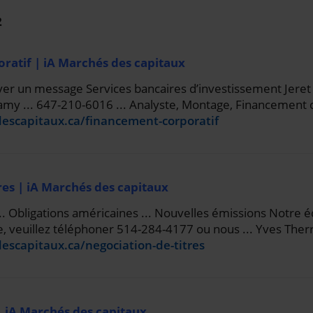
2
ratif | iA Marchés des capitaux
r un message Services bancaires d’investissement Jeret 
samy ... 647-210-6016 ... Analyste, Montage, Financement 
descapitaux.ca/financement-corporatif
res | iA Marchés des capitaux
. Obligations américaines ... Nouvelles émissions Notre é
re, veuillez téléphoner 514-284-4177 ou nous ... Yves Ther
escapitaux.ca/negociation-de-titres
| iA Marchés des capitaux