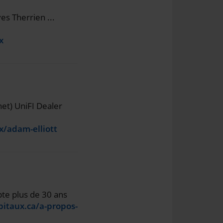
es Therrien ...
x
net) UniFI Dealer
x/adam-elliott
pte plus de 30 ans
pitaux.ca/a-propos-