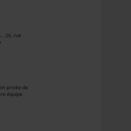
. 26, rue
e
ion privée de
otre équipe