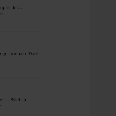
pris des ...
se
Cogestionnaire Date
... Billets à
és