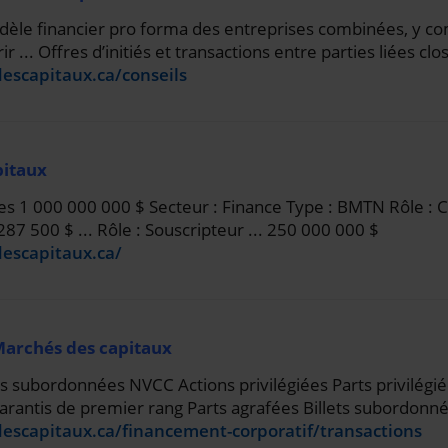
dèle financier pro forma des entreprises combinées, y com
r ... Offres d’initiés et transactions entre parties liées clo
escapitaux.ca/conseils
pitaux
es 1 000 000 000 $ Secteur : Finance Type : BMTN Rôle : 
7 500 $ ... Rôle : Souscripteur ... 250 000 000 $
descapitaux.ca/
Marchés des capitaux
subordonnées NVCC Actions privilégiées Parts privilégiées 
antis de premier rang Parts agrafées Billets subordonn
escapitaux.ca/financement-corporatif/transactions