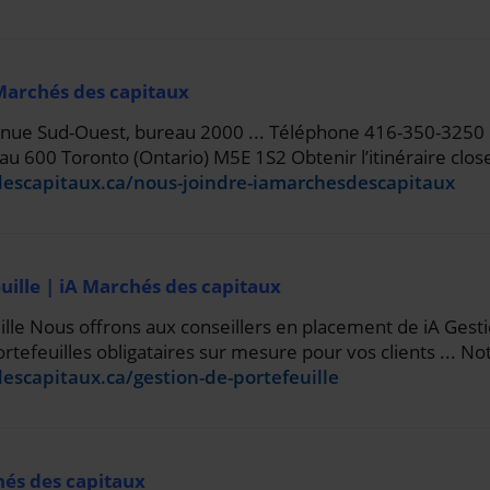
Marchés des capitaux
ue Sud-Ouest, bureau 2000 ... Téléphone 416-350-3250 ..
au 600 Toronto (Ontario) M5E 1S2 Obtenir l’itinéraire clos
descapitaux.ca/nous-joindre-iamarchesdescapitaux
uille | iA Marchés des capitaux
ille Nous offrons aux conseillers en placement de iA Gest
ortefeuilles obligataires sur mesure pour vos clients ... N
escapitaux.ca/gestion-de-portefeuille
hés des capitaux