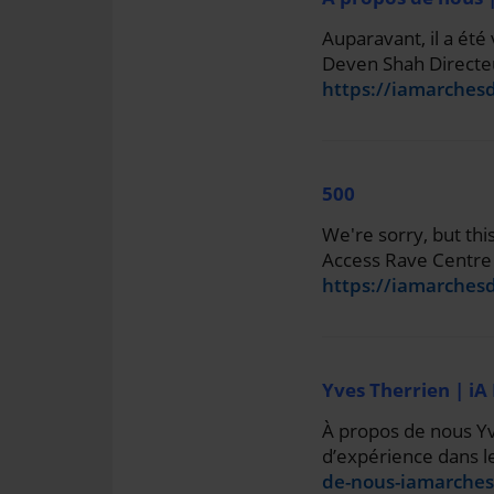
Auparavant, il a été
Deven Shah Directeur
https://iamarches
500
We're sorry, but thi
Access Rave Centre .
https://iamarches
Yves Therrien | iA
À propos de nous Yve
d’expérience dans le
de-nous-iamarches