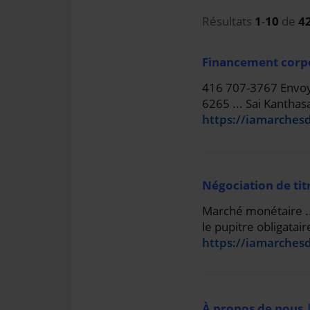
Résultats
1
-
10
de
4
Financement corpo
416 707-3767 Envoye
6265 ... Sai Kantha
https://iamarches
Négociation de tit
Marché monétaire ..
le pupitre obligatai
https://iamarchesd
À propos de nous 